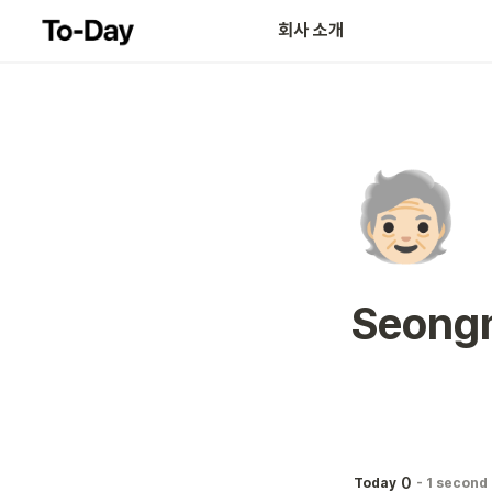
회사 소개
🧓🏻
Seong
0
Today
-
1 second